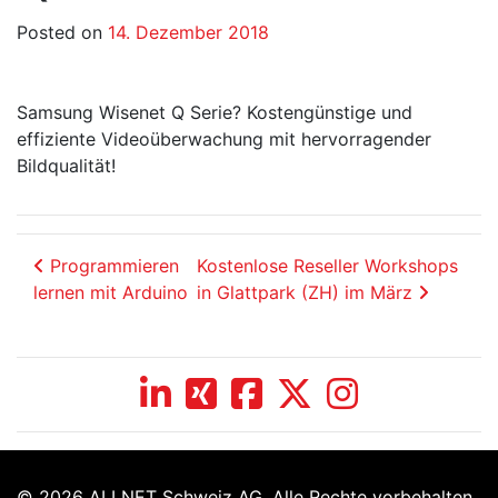
Posted on
14. Dezember 2018
Samsung Wisenet Q Serie? Kostengünstige und
effiziente Videoüberwachung mit hervorragender
Bildqualität!
Beitrags-Navigation
Programmieren
Kostenlose Reseller Workshops
lernen mit Arduino
in Glattpark (ZH) im März
© 2026 ALLNET Schweiz AG. Alle Rechte vorbehalten.