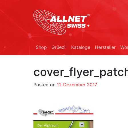
Shop
Grüezi!
Kataloge
Hersteller
Wor
cover_flyer_patc
Posted on
11. Dezember 2017