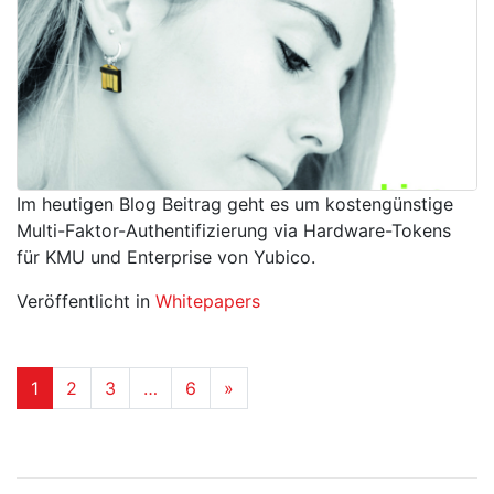
Im heutigen Blog Beitrag geht es um kostengünstige
Multi-Faktor-Authentifizierung via Hardware-Tokens
für KMU und Enterprise von Yubico.
Veröffentlicht in
Whitepapers
Beitrags-Navigation
1
2
3
…
6
»