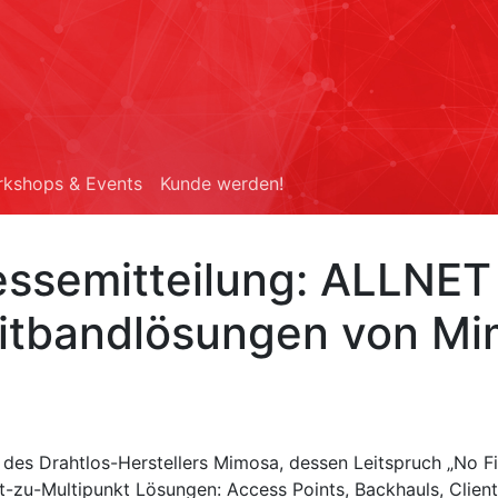
kshops & Events
Kunde werden!
essemitteilung: ALLNET
reitbandlösungen von M
r des Drahtlos-Herstellers Mimosa, dessen Leitspruch „No 
-zu-Multipunkt Lösungen: Access Points, Backhauls, Clien