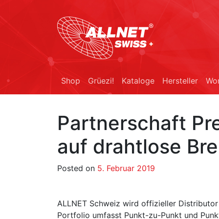
Shop
Grüezi!
Kataloge
Hersteller
Wor
Partnerschaft Pr
auf drahtlose B
Posted on
5. Februar 2019
ALLNET Schweiz wird offizieller Distributo
Portfolio umfasst Punkt-zu-Punkt und Punkt