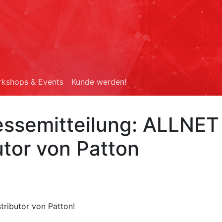
kshops & Events
Kunde werden!
essemitteilung: ALLNET
butor von Patton
stributor von Patton!