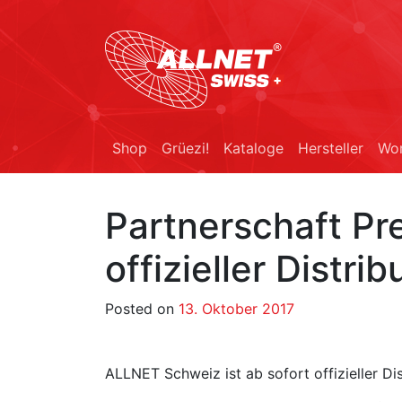
Shop
Grüezi!
Kataloge
Hersteller
Wor
Partnerschaft Pr
offizieller Distri
Posted on
13. Oktober 2017
ALLNET Schweiz ist ab sofort offizieller Di