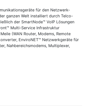
ommunikationsgeräte für den Netzwerk-
r ganzen Welt installiert durch Telco-
chließlich der SmartNode™ VoIP Lösungen
ont™ Multi-Service Infrastruktur
te Meile (WAN Router, Modems, Remote
nkonverter, EnviroNET™ Netzwerkgeräte für
ter, Nahbereichsmodems, Multiplexer,