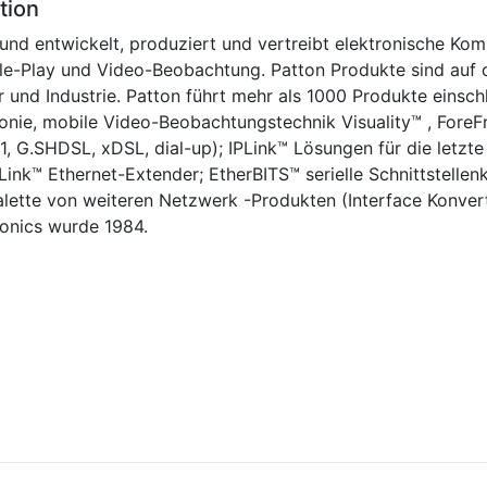
tion
 und entwickelt, produziert und vertreibt elektronische K
le-Play und Video-Beobachtung. Patton Produkte sind auf de
ser und Industrie. Patton führt mehr als 1000 Produkte eins
onie, mobile Video-Beobachtungstechnik Visuality™ , ForeFr
, G.SHDSL, xDSL, dial-up); IPLink™ Lösungen für die letz
nk™ Ethernet-Extender; EtherBITS™ serielle Schnittstelle
alette von weiteren Netzwerk -Produkten (Interface Konver
ronics wurde 1984.