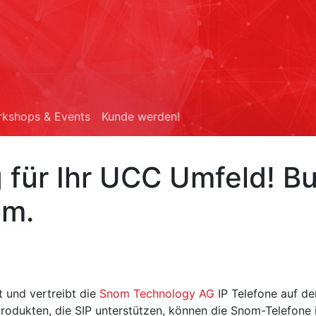
kshops & Events
Kunde werden!
 für Ihr UCC Umfeld! Bu
om.
t und vertreibt die
Snom Technology AG
IP Telefone auf de
odukten, die SIP unterstützen, können die Snom-Telefon